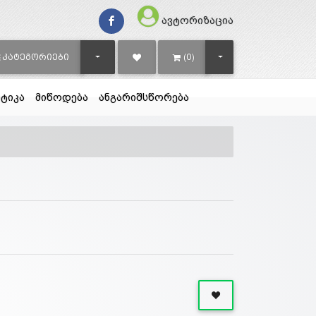
ავტორიზაცია
TOGGLE DROPDOWN
TOGGLE DROPDOWN
ᲙᲐᲢᲔᲒᲝᲠᲘᲔᲑᲘ
(0)
ტიკა
მიწოდება
ანგარიშსწორება