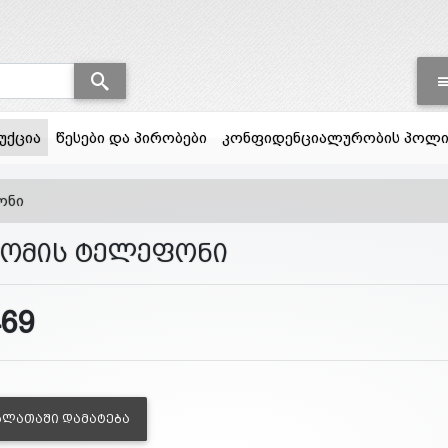
(current)
უქცია
წესები და პირობები
კონფიდენციალურობის პოლი
ონი
აომის ტელეფონი
469
ᲐᲚᲐᲗᲐᲨᲘ ᲓᲐᲛᲐᲢᲔᲑᲐ