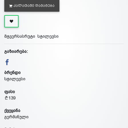
ᲙᲐᲚᲐᲗᲐᲨᲘ ᲓᲐᲛᲐᲢᲔᲑᲐ
მტვერსასრუტი სტილევსი
გაზიარება:
ბრენდი
სტილევსი
ფასი
139
ქვეყანა
გერმანული