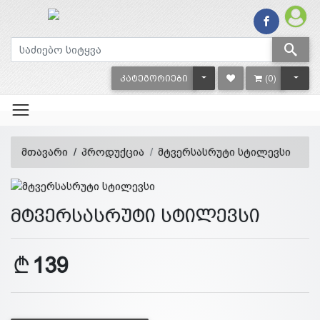
TOGGLE DROPDOWN
TOGG
ᲙᲐᲢᲔᲒᲝᲠᲘᲔᲑᲘ
(0)
მთავარი
პროდუქცია
მტვერსასრუტი სტილევსი
მტვერსასრუტი სტილევსი
139