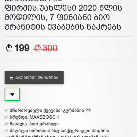
ფირმის,უახლესი 2020 წლის
მოდელის, 7 ფენიანი ბიო
გრანიტის ქვაბების ნაკრებს
199
300
ᲙᲐᲚᲐᲗᲐᲨᲘ ᲓᲐᲛᲐᲢᲔᲑᲐ
✅ მწარმოებელი ქვეყანა: გერმანია ??
✅ ბრენდი: MAXSBOSCH
✅ მასალა: ბიო გრანიტი
✅ მაღალი ხარისხის ანტიბაქტერიული საფარი