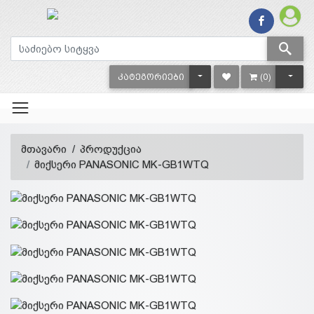
TOGGLE DROPDOWN
TOGG
ᲙᲐᲢᲔᲒᲝᲠᲘᲔᲑᲘ
(0)
მთავარი
პროდუქცია
მიქსერი PANASONIC MK-GB1WTQ