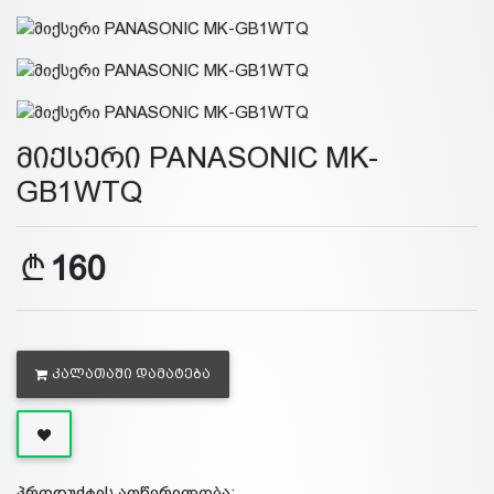
მიქსერი PANASONIC MK-
GB1WTQ
160
ᲙᲐᲚᲐᲗᲐᲨᲘ ᲓᲐᲛᲐᲢᲔᲑᲐ
პროდუქტის აღწერილობა: