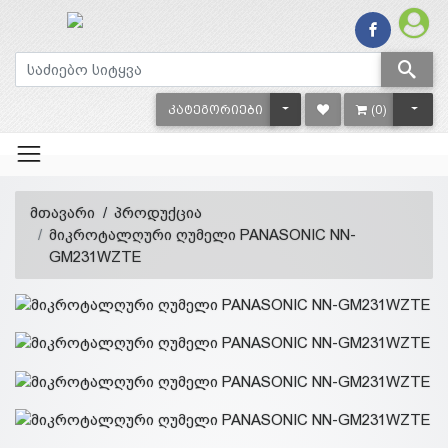
TOGGLE DROPDOWN
TOGG
ᲙᲐᲢᲔᲒᲝᲠᲘᲔᲑᲘ
(0)
მთავარი
პროდუქცია
მიკროტალღური ღუმელი PANASONIC NN-
GM231WZTE