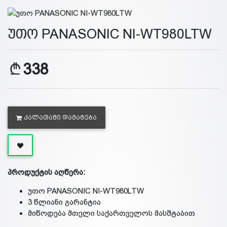
უთო PANASONIC NI-WT980LTW
338
ᲙᲐᲚᲐᲗᲐᲨᲘ ᲓᲐᲛᲐᲢᲔᲑᲐ
პროდუქტის აღწერა:
უთო PANASONIC NI-WT980LTW
3 წლიანი გარანტია
მიწოდება მთელი საქართველოს მასშტაბით