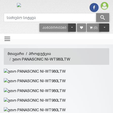
TOGGLE DROPDOWN
TOGG
ᲙᲐᲢᲔᲒᲝᲠᲘᲔᲑᲘ
(0)
მთავარი
პროდუქცია
უთო PANASONIC NI-WT980LTW