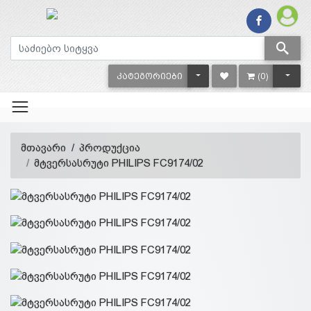
TOGGLE DROPDOWN
TOGG
ᲙᲐᲢᲔᲒᲝᲠᲘᲔᲑᲘ
(0)
მთავარი
პროდუქცია
მტვერსასრუტი PHILIPS FC9174/02