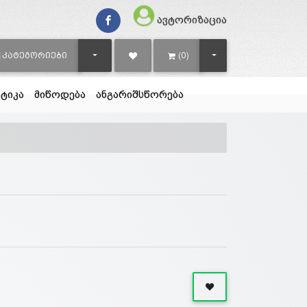
ავტორიზაცია
TOGGLE DROPDOWN
TOGGLE DROPDOWN
ᲙᲐᲢᲔᲒᲝᲠᲘᲔᲑᲘ
(0)
ტიკა
მიწოდება
ანგარიშსწორება