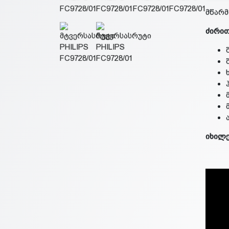
მწარ
ძირით
იხილ