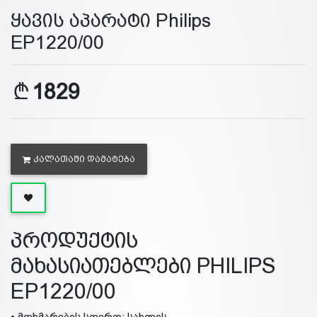
ყავის აპარატი Philips
EP1220/00
1829
ᲙᲐᲚᲐᲗᲐᲨᲘ ᲓᲐᲛᲐᲢᲔᲑᲐ
პროდუქტის
მახასიათებლები PHILIPS
EP1220/00
• მოხმარების სფერო: სახლის