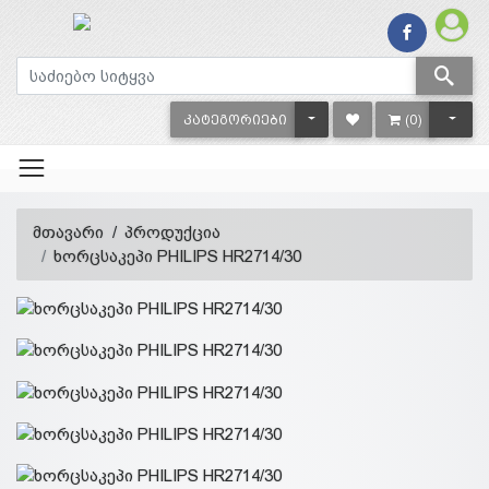
TOGGLE DROPDOWN
TOGG
ᲙᲐᲢᲔᲒᲝᲠᲘᲔᲑᲘ
(0)
მთავარი
პროდუქცია
ხორცსაკეპი PHILIPS HR2714/30