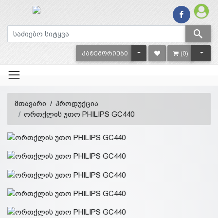
TOGGLE DROPDOWN
TOGG
ᲙᲐᲢᲔᲒᲝᲠᲘᲔᲑᲘ
(0)
მთავარი
პროდუქცია
ორთქლის უთო PHILIPS GC440