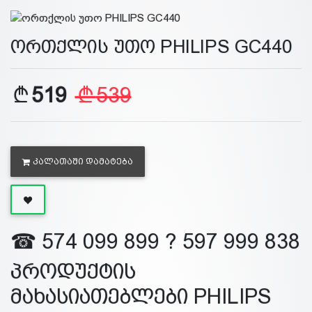
ორთქლის უთო PHILIPS GC440
519
539
ᲙᲐᲚᲐᲗᲐᲨᲘ ᲓᲐᲛᲐᲢᲔᲑᲐ
☎ 574 099 899 ? 597 999 838
პროდუქტის
მახასიათებლები PHILIPS