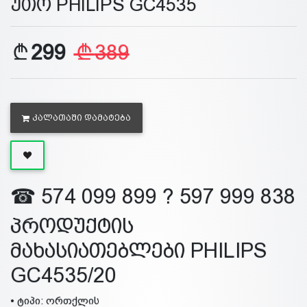
უთო PHILIPS GC4535
299
389
ᲙᲐᲚᲐᲗᲐᲨᲘ ᲓᲐᲛᲐᲢᲔᲑᲐ
☎ 574 099 899 ? 597 999 838
პროდუქტის
მახასიათებლები PHILIPS
GC4535/20
• ტიპი: ორთქლის