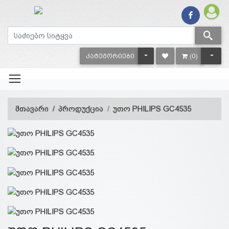
TOGGLE DROPDOWN
TOGG
ᲙᲐᲢᲔᲒᲝᲠᲘᲔᲑᲘ
(0)
მთავარი
პროდუქცია
უთო PHILIPS GC4535