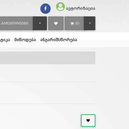
ავტორიზაცია
TOGGLE DROPDOWN
TOGGLE DROPDOWN
ᲙᲐᲢᲔᲒᲝᲠᲘᲔᲑᲘ
(0)
ტიკა
მიწოდება
ანგარიშსწორება