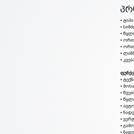
პრ
• ტიპ
• სიმ
• წყლ
• ორთ
• ორთ
• ლანჩ
• კვებ
ფუნქც
• ტექ
• მოს
• წვე
• წყლ
• ავტ
• ნად
• ვე
• გამ
• ნად