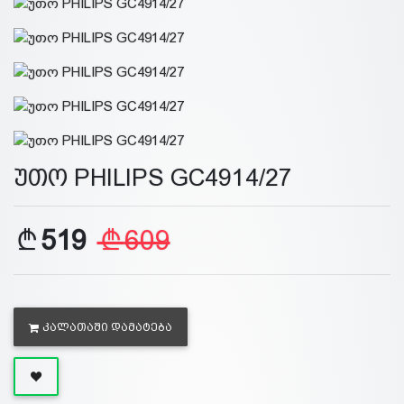
უთო PHILIPS GC4914/27
519
609
ᲙᲐᲚᲐᲗᲐᲨᲘ ᲓᲐᲛᲐᲢᲔᲑᲐ