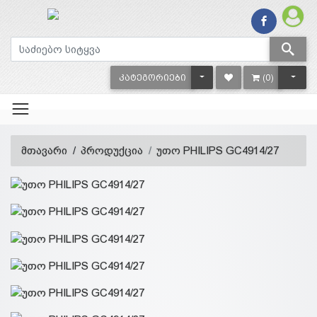
TOGGLE DROPDOWN
TOGG
ᲙᲐᲢᲔᲒᲝᲠᲘᲔᲑᲘ
(0)
მთავარი
პროდუქცია
უთო PHILIPS GC4914/27