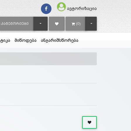
ავტორიზაცია
TOGGLE DROPDOWN
TOGGLE DROPDOWN
ᲙᲐᲢᲔᲒᲝᲠᲘᲔᲑᲘ
(0)
ტიკა
მიწოდება
ანგარიშსწორება