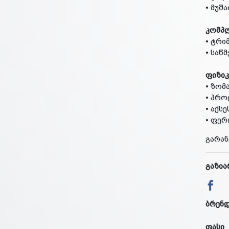
• მუშ
კომპ
• ტრი
• საწ
ფიზიკ
• ზომა
• პრო
• აქსე
• ფერი
გარან
გაზია
ბრენ
ფასი