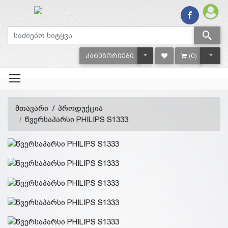
TOGGLE DROPDOWN
TOGG
ᲙᲐᲢᲔᲒᲝᲠᲘᲔᲑᲘ
(0)
მთავარი
პროდუქცია
წვერსაპარსი PHILIPS S1333