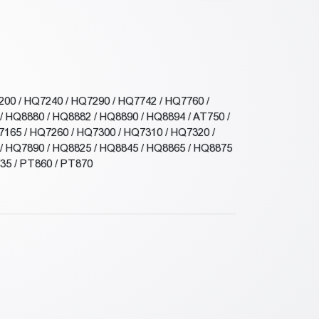
00 / HQ7240 / HQ7290 / HQ7742 / HQ7760 /
/ HQ8880 / HQ8882 / HQ8890 / HQ8894 / AT750 /
7165 / HQ7260 / HQ7300 / HQ7310 / HQ7320 /
/ HQ7890 / HQ8825 / HQ8845 / HQ8865 / HQ8875
735 / PT860 / PT870