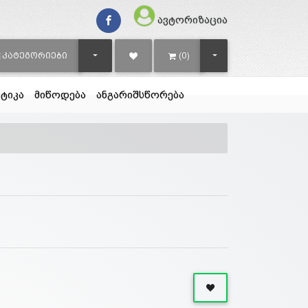
ავტორიზაცია
TOGGLE DROPDOWN
TOGGLE DROPDOWN
ᲙᲐᲢᲔᲒᲝᲠᲘᲔᲑᲘ
(0)
ტიკა
მიწოდება
ანგარიშსწორება