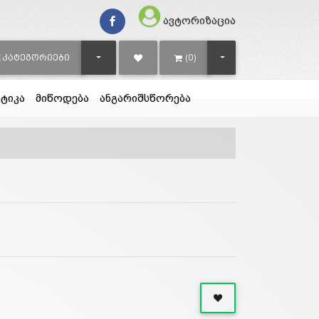
ავტორიზაცია
TOGGLE DROPDOWN
TOGGLE DROPDOWN
ᲙᲐᲢᲔᲒᲝᲠᲘᲔᲑᲘ
(0)
ტიკა
მიწოდება
ანგარიშსწორება