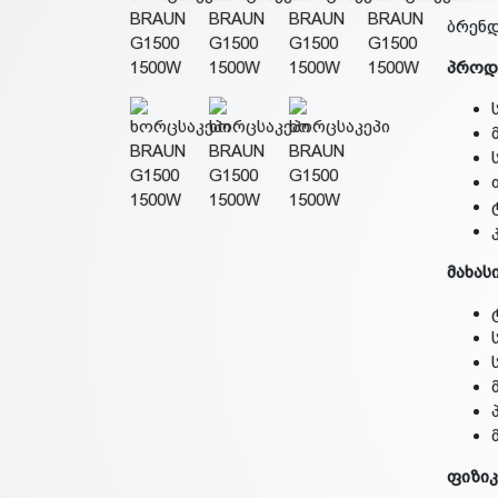
ბრენდ
პროდ
მახას
ფიზიკ