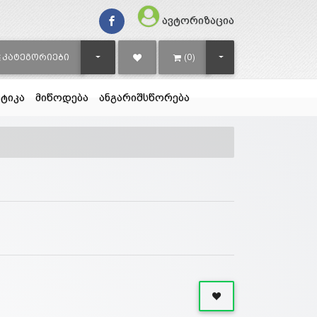
ავტორიზაცია
TOGGLE DROPDOWN
TOGGLE DROPDOWN
ᲙᲐᲢᲔᲒᲝᲠᲘᲔᲑᲘ
(0)
ტიკა
მიწოდება
ანგარიშსწორება