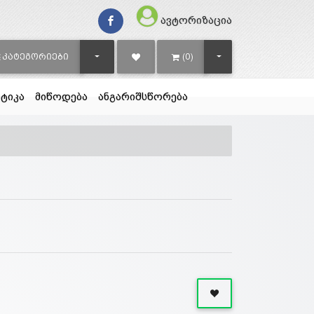
ავტორიზაცია
TOGGLE DROPDOWN
TOGGLE DROPDOWN
ᲙᲐᲢᲔᲒᲝᲠᲘᲔᲑᲘ
(0)
ტიკა
მიწოდება
ანგარიშსწორება