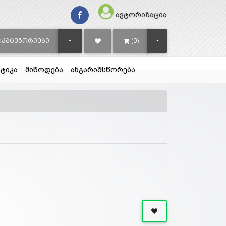
ავტორიზაცია
TOGGLE DROPDOWN
TOGGLE DROPDOWN
ᲙᲐᲢᲔᲒᲝᲠᲘᲔᲑᲘ
(0)
ტიკა
მიწოდება
ანგარიშსწორება