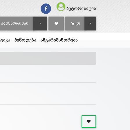
ავტორიზაცია
TOGGLE DROPDOWN
TOGGLE DROPDOWN
ᲙᲐᲢᲔᲒᲝᲠᲘᲔᲑᲘ
(0)
ტიკა
მიწოდება
ანგარიშსწორება