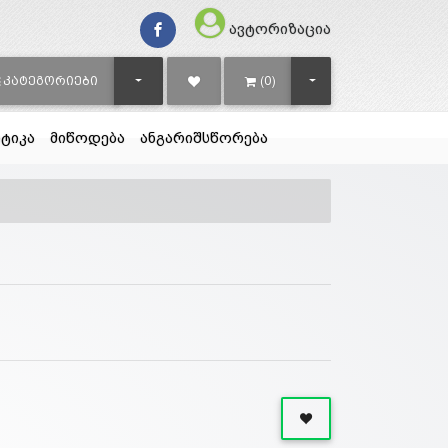
ავტორიზაცია
TOGGLE DROPDOWN
TOGGLE DROPDOWN
ᲙᲐᲢᲔᲒᲝᲠᲘᲔᲑᲘ
(0)
ტიკა
მიწოდება
ანგარიშსწორება