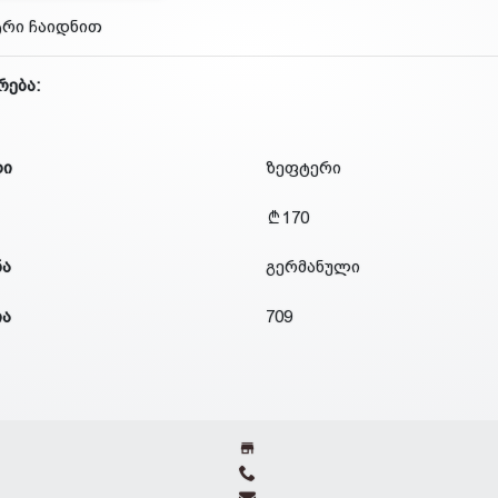
რი ჩაიდნით
რება:
დი
ზეფტერი
170
ნა
გერმანული
ია
709