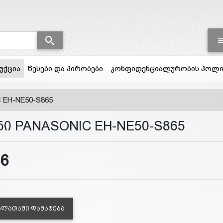
(current)
უქცია
წესები და პირობები
კონფიდენციალურობის პოლი
 EH-NE50-S865
ნი PANASONIC EH-NE50-S865
86
ᲐᲚᲐᲗᲐᲨᲘ ᲓᲐᲛᲐᲢᲔᲑᲐ