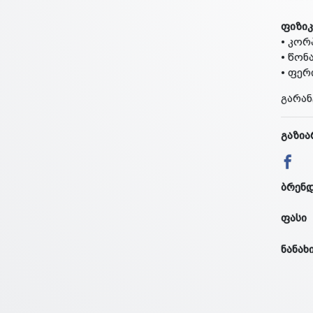
ფიზიკ
• კორ
• წონა
• ფერ
გარან
გაზია
ბრენ
ფასი
ნანახ