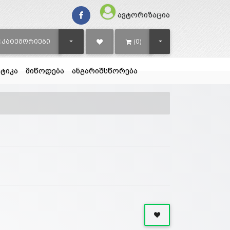
ავტორიზაცია
TOGGLE DROPDOWN
TOGGLE DROPDOWN
ᲙᲐᲢᲔᲒᲝᲠᲘᲔᲑᲘ
(0)
ტიკა
მიწოდება
ანგარიშსწორება