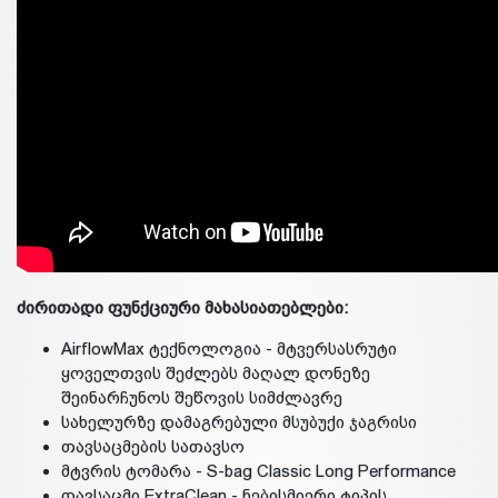
ძირითადი ფუნქციური მახასიათებლები:
AirflowMax ტექნოლოგია - მტვერსასრუტი
ყოველთვის შეძლებს მაღალ დონეზე
შეინარჩუნოს შეწოვის სიმძლავრე
სახელურზე დამაგრებული მსუბუქი ჯაგრისი
თავსაცმების სათავსო
მტვრის ტომარა - S-bag Classic Long Performance
თავსაცმი ExtraClean - ნებისმიერი ტიპის