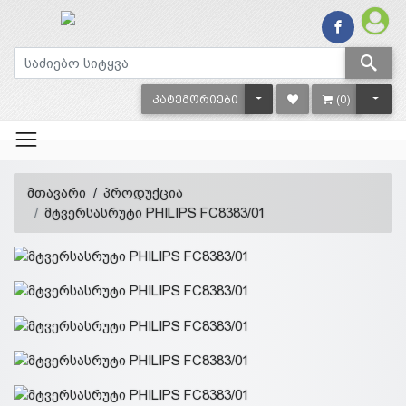
TOGGLE DROPDOWN
TOGG
ᲙᲐᲢᲔᲒᲝᲠᲘᲔᲑᲘ
(0)
მთავარი
პროდუქცია
მტვერსასრუტი PHILIPS FC8383/01