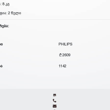
: 8 კგ
ტია: 2 წელი
რება:
დი
PHILIPS
2609
ია
1142