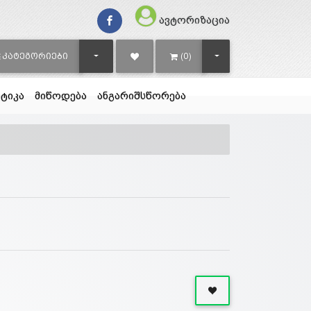
ავტორიზაცია
TOGGLE DROPDOWN
TOGGLE DROPDOWN
ᲙᲐᲢᲔᲒᲝᲠᲘᲔᲑᲘ
(0)
ტიკა
მიწოდება
ანგარიშსწორება