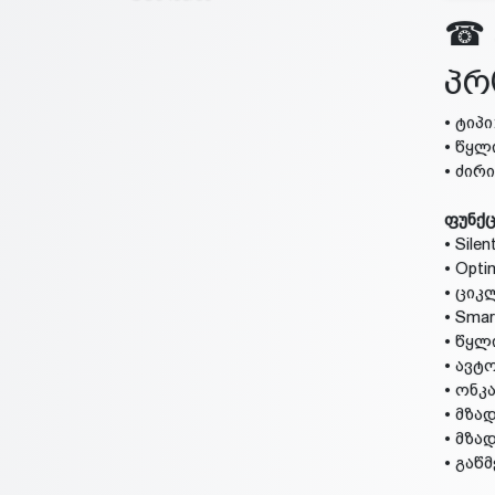
☎ 
პრ
• ტიპ
• წყლ
• ძირი
ფუნქც
• Sil
• Opt
• ციკ
• Sma
• წყლ
• ავტ
• ონკ
• მზა
• მზა
• გაწ