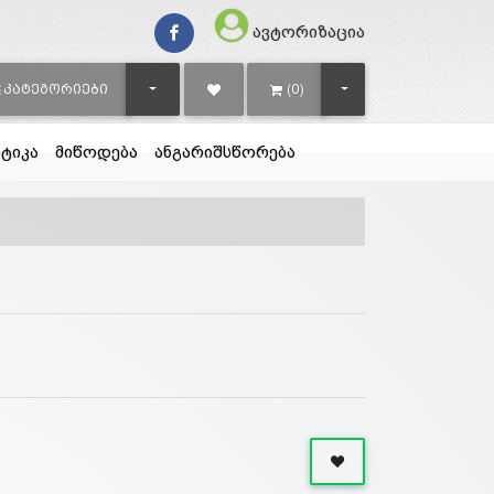
ავტორიზაცია
TOGGLE DROPDOWN
TOGGLE DROPDOWN
ᲙᲐᲢᲔᲒᲝᲠᲘᲔᲑᲘ
(0)
ტიკა
მიწოდება
ანგარიშსწორება