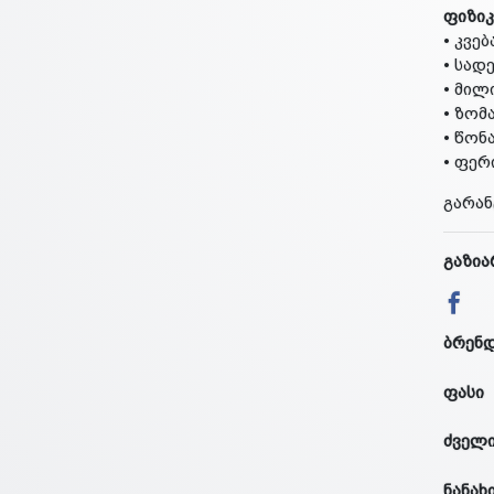
ფიზიკ
• კვებ
• სადე
• მილი
• ზომა
• წონა
• ფერ
გარან
გაზია
ბრენ
ფასი
ძველი
ნანახ