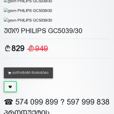
უთო PHILIPS GC5039/30
829
949
ᲙᲐᲚᲐᲗᲐᲨᲘ ᲓᲐᲛᲐᲢᲔᲑᲐ
☎ 574 099 899 ? 597 999 838
პროდუქტის