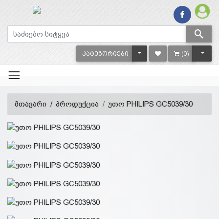
TOGGLE DROPDOWN
TOGG
ᲙᲐᲢᲔᲒᲝᲠᲘᲔᲑᲘ
(0)
მთავარი
პროდუქცია
უთო PHILIPS GC5039/30