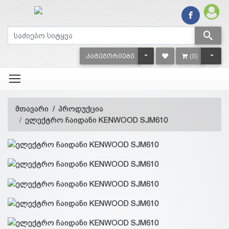
TOGGLE DROPDOWN
TOGG
ᲙᲐᲢᲔᲒᲝᲠᲘᲔᲑᲘ
(0)
მთავარი
პროდუქცია
ელექტრო ჩაიდანი KENWOOD SJM610