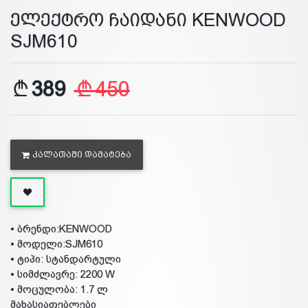
ელექტრო ჩაიდანი KENWOOD
SJM610
389
450
ᲙᲐᲚᲐᲗᲐᲨᲘ ᲓᲐᲛᲐᲢᲔᲑᲐ
• ბრენდი:KENWOOD
• მოდელი:SJM610
• ტიპი: სტანდარტული
• სიმძლავრე: 2200 W
• მოცულობა: 1.7 ლ
მახასიათებლები