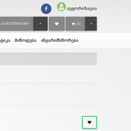
ავტორიზაცია
TOGGLE DROPDOWN
TOGGLE DROPDOWN
ᲙᲐᲢᲔᲒᲝᲠᲘᲔᲑᲘ
(0)
ტიკა
მიწოდება
ანგარიშსწორება