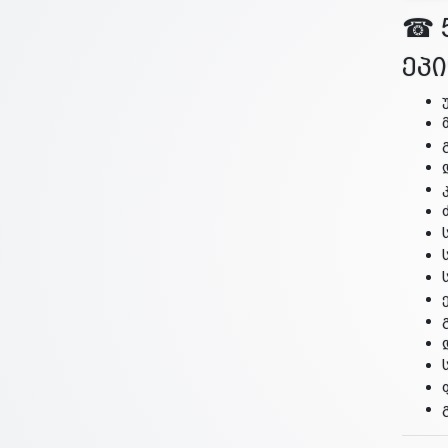
☎ 5
ეპ