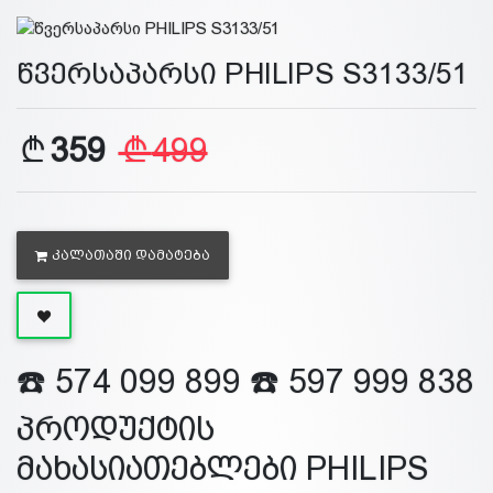
წვერსაპარსი PHILIPS S3133/51
359
499
ᲙᲐᲚᲐᲗᲐᲨᲘ ᲓᲐᲛᲐᲢᲔᲑᲐ
☎️ 574 099 899 ☎️ 597 999 838
პროდუქტის
მახასიათებლები PHILIPS