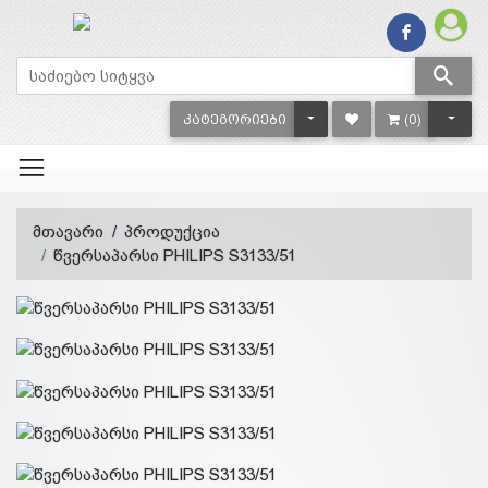
TOGGLE DROPDOWN
TOGG
ᲙᲐᲢᲔᲒᲝᲠᲘᲔᲑᲘ
(0)
მთავარი
პროდუქცია
წვერსაპარსი PHILIPS S3133/51