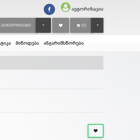
ავტორიზაცია
TOGGLE DROPDOWN
TOGGLE DROPDOWN
ᲙᲐᲢᲔᲒᲝᲠᲘᲔᲑᲘ
(0)
ტიკა
მიწოდება
ანგარიშსწორება